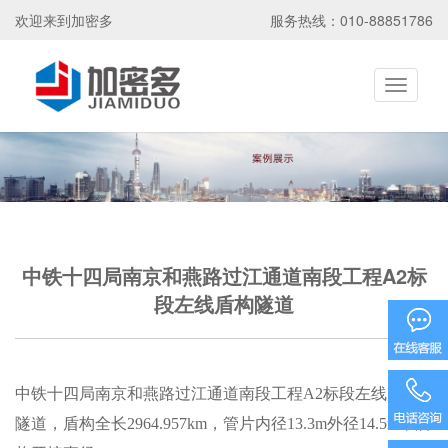
欢迎来到加密多
服务热线：010-88851786
Toggle
navigati
中铁十四局南京和燕路过江通道南段工程A2标
段左线盾构隧道
15586585
中铁十四局南京和燕路过江通道南段工程A2标段左线盾构
隧道，盾构全长2964.957km，管片内径13.3m外径14.5m，盾