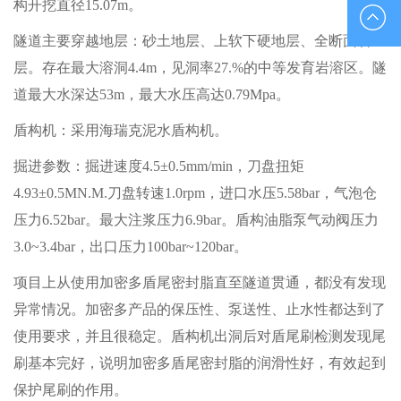
构开挖直径15.07m。
010-
隧道主要穿越地层：砂土地层、上软下硬地层、全断面岩
88851833
层。存在最大溶洞4.4m，见洞率27.%的中等发育岩溶区。隧
道最大水深达53m，最大水压高达0.79Mpa。
盾构机：采用海瑞克泥水盾构机。
掘进参数：掘进速度4.5±0.5mm/min，刀盘扭矩
4.93±0.5MN.M.刀盘转速1.0rpm，进口水压5.58bar，气泡仓
压力6.52bar。最大注浆压力6.9bar。盾构油脂泵气动阀压力
3.0~3.4bar，出口压力100bar~120bar。
项目上从使用加密多盾尾密封脂直至隧道贯通，都没有发现
异常情况。加密多产品的保压性、泵送性、止水性都达到了
使用要求，并且很稳定。盾构机出洞后对盾尾刷检测发现尾
刷基本完好，说明加密多盾尾密封脂的润滑性好，有效起到
保护尾刷的作用。