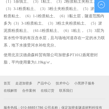
（1）1杂填土、（3）1粘土、（3）2粉质粘土夹粉土、
010-
（3）3-1粉质粘土、（3）3粉土夹粉质粘土、（5）淤泥质
粉质粘土、（6）1-1粉质粘土、（6）1黏土层，隧道范围内
88851833
多为（3）3-1粉质粘土、（3）3粉土夹粉质粘土、（5）淤
泥质粉质粘土、（61-1粉质粘土、（6）1粘土，（3）3层为
富水性中等的有压含水层，且与场地河道存在一定的水力联
系，地下水接受河水补给充分。
使用北京汉德鼎森科贸有限公司加密多PT1012盾尾密封
脂，平均使用量为1.19kg/㎡。
首页
走进加密多
产品中心
技术中心
小黑胖子服务
在线解答
合作案例
在线订货
联系我们
服务热线：010-88851786 公司名称：保定加密多隧道材料科技有