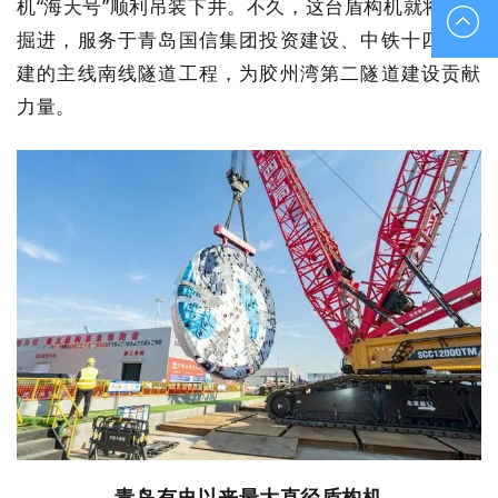
机“海天号”顺利吊装下井。不久，这台盾构机就将始发
010-
掘进，服务于青岛国信集团投资建设、中铁十四局承
建的主线南线隧道工程，为胶州湾第二隧道建设贡献
88851833
力量。
青岛有史以来最大直径盾构机