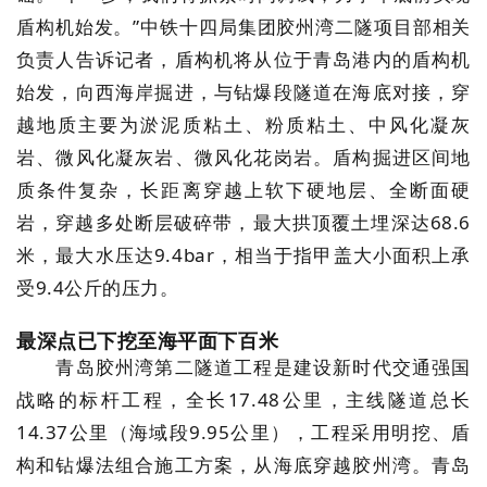
盾构机始发。”中铁十四局集团胶州湾二隧项目部相关
负责人告诉记者，盾构机将从位于青岛港内的盾构机
始发，向西海岸掘进，与钻爆段隧道在海底对接，穿
越地质主要为淤泥质粘土、粉质粘土、中风化凝灰
岩、微风化凝灰岩、微风化花岗岩。盾构掘进区间地
质条件复杂，长距离穿越上软下硬地层、全断面硬
岩，穿越多处断层破碎带，最大拱顶覆土埋深达68.6
米，最大水压达9.4bar，相当于指甲盖大小面积上承
受9.4公斤的压力。
最深点已下挖至海平面下百米
青岛胶州湾第二隧道工程是建设新时代交通强国
战略的标杆工程，全长17.48公里，主线隧道总长
14.37公里（海域段9.95公里），工程采用明挖、盾
构和钻爆法组合施工方案，从海底穿越胶州湾。青岛