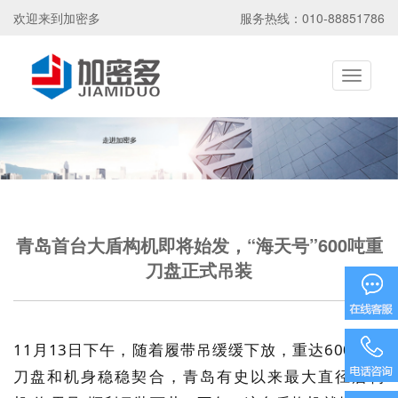
欢迎来到加密多
服务热线：010-88851786
Toggle
navigati
青岛首台大盾构机即将始发，“海天号”600吨重
刀盘正式吊装
11月13日下午，随着履带吊缓缓下放，重达600吨的
15586585
刀盘和机身稳稳契合，青岛有史以来最大直径盾构