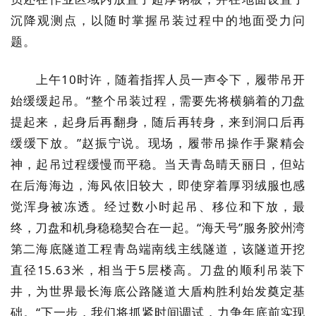
沉降观测点，以随时掌握吊装过程中的地面受力问
题。
上午10时许，随着指挥人员一声令下，履带吊开
始缓缓起吊。“整个吊装过程，需要先将横躺着的刀盘
提起来，起身后再翻身，随后再转身，来到洞口后再
缓缓下放。”赵振宁说。现场，履带吊操作手聚精会
神，起吊过程缓慢而平稳。当天青岛晴天丽日，但站
在后海海边，海风依旧较大，即使穿着厚羽绒服也感
觉浑身被冻透。经过数小时起吊、移位和下放，最
终，刀盘和机身稳稳契合在一起。“海天号”服务胶州湾
第二海底隧道工程青岛端南线主线隧道，该隧道开挖
直径15.63米，相当于5层楼高。刀盘的顺利吊装下
井，为世界最长海底公路隧道大盾构胜利始发奠定基
础。“下一步，我们将抓紧时间调试，力争年底前实现