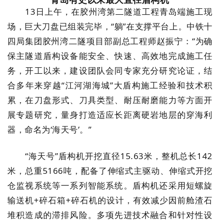
13日上午，在胶州湾第二隧道工程青岛端施工现
场，巨大刀盘已组装完毕，“躺”在支撑平台上。中铁十
四局集团胶州湾二隧项目部副总工程师赵振宁：“为确
保主隧道盾构设备能安全、快速、高效地完成施工任
务，开工以来，建设团队会同专家充分研究论证，结
合多年来穿越“江河湖海城”大盾构施工经验和技术积
累，在刀盘形式、刀具类型、耐压耐磨能力等方面开
展专题研究，量身打造适应长距离硬岩地层的穿海利
器，命名为‘海天号’。”
“海天号”盾构机开挖直径15.63米，整机总长142
米，总重5166吨，配备了伸缩式主驱动、伸缩式开挖
仓监视系统等一系列智能系统。盾构机还采用短螺旋
输送机+碎石箱+碎石机的设计，有效减少因前舱渣石
堆积造成的滞排风险。多项先进技术融合和针对性设